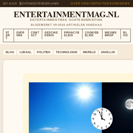
SAT, AUG 8
OCHTENDEDITIE
NEDERLANDS
OVER ONS
CONTACT
GESCHIEDENIS
ENTERTAINMENTMAG.NL
ENTERTAINMENTMAG OCHTENDBRIEFING
BIJGEWERKT 09:05
16 ARTIKELEN VANDAAG
ST
OVER
CONT
GESCHIE
PRIVACYB
COOKIEB
NIEUWS
BL
AR
ONS
ACT
DENIS
ELEID
ELEID
BRIEF
OG
T
BLOG
LOKAAL
POLITIEK
TECHNOLOGIE
WERELD
ZAKELIJK