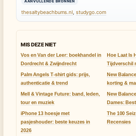
AANVULLENDE BRONNEN
thesaltybeachbums.nl
,
studygo.com
MIS DEZE NIET
Vos en Van der Leer: boekhandel in
Hoe Laat Is H
Dordrecht & Zwijndrecht
Tijdverschil
Palm Angels T‑shirt gids: prijs,
New Balance
authenticatie & trend
korting & ma
Mell & Vintage Future: band, leden,
New Balanc
tour en muziek
Dames: Best
iPhone 13 hoesje met
The 100 Seiz
pasjeshouder: beste keuzes in
Recensies
2026