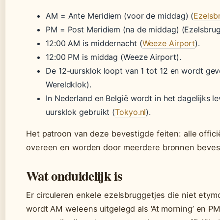
AM = Ante Meridiem (voor de middag) (
Ezelsbr
PM = Post Meridiem (na de middag) (Ezelsbrug.
12:00 AM is middernacht (
Weeze Airport
).
12:00 PM is middag (Weeze Airport).
De 12-uursklok loopt van 1 tot 12 en wordt g
Wereldklok).
In Nederland en België wordt in het dagelijks l
uursklok gebruikt (
Tokyo.nl
).
Het patroon van deze bevestigde feiten: alle offici
overeen en worden door meerdere bronnen beves
Wat onduidelijk is
Er circuleren enkele ezelsbruggetjes die niet etymo
wordt AM weleens uitgelegd als ‘At morning’ en PM