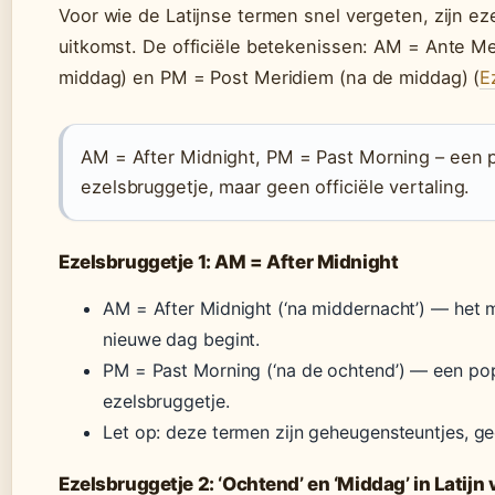
Voor wie de Latijnse termen snel vergeten, zijn e
uitkomst. De officiële betekenissen: AM = Ante Me
middag) en PM = Post Meridiem (na de middag) (
E
AM = After Midnight, PM = Past Morning – een p
ezelsbruggetje, maar geen officiële vertaling.
Ezelsbruggetje 1: AM = After Midnight
AM = After Midnight (‘na middernacht’) — he
nieuwe dag begint.
PM = Past Morning (‘na de ochtend’) — een popul
ezelsbruggetje.
Let op: deze termen zijn geheugensteuntjes, gee
Ezelsbruggetje 2: ‘Ochtend’ en ‘Middag’ in Latijn 