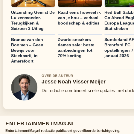
Uitzending Gemist De
Raad eens hoeveel ik
Red Bull Salzb
Luizenmoeder:
van je hou – verhaal,
Go Ahead Eag
Terugkijken &
boodschap & edities
Europa Leagu
Seizoen 3 Uitleg
Statistieken
Branco van den
Zwarte sneakers
Sunderland AF
Boomen – Geen
dames sale: beste
Brentford FC
Bewijs voor
aanbiedingen tot
opstellingen 7
Steekpartij in
70% korting
januari 2026
Amersfoort
OVER DE AUTEUR
Jesse Noah Visser Meijer
De redactie combineert snelle updates met duidel
ENTERTAINMENTMAG.NL
EntertainmentMag.nl redactie publiceert geverifieerde berichtgeving,