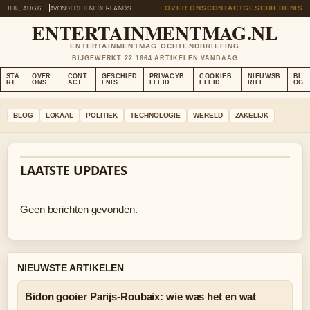
THU, AUG 6
AVONDEDITIE
NEDERLANDS
OVER ONS
CONTACT
GESCHIEDENIS
ENTERTAINMENTMAG.NL
ENTERTAINMENTMAG OCHTENDBRIEFING
BIJGEWERKT 22:16
64 ARTIKELEN VANDAAG
STA
OVER
CONT
GESCHIED
PRIVACYB
COOKIEB
NIEUWSB
BL
RT
ONS
ACT
ENIS
ELEID
ELEID
RIEF
OG
BLOG
LOKAAL
POLITIEK
TECHNOLOGIE
WERELD
ZAKELIJK
LAATSTE UPDATES
Geen berichten gevonden.
NIEUWSTE ARTIKELEN
Bidon gooier Parijs-Roubaix: wie was het en wat