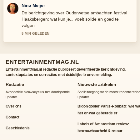
Nina Meijer
De berichtgeving over Ouderwetse ambachten festival
Haaksbergen: wat kun je... voelt solide en goed te
volgen.
5 MIN GELEDEN
ENTERTAINMENTMAG.NL
EntertainmentMag.nl redactie publiceert geverifieerde berichtgeving,
contextupdates en correcties met duidelijke bronvermelding.
Redactie
Nieuwste artikelen
Avondeditie nieuwscyclus met doorlopende
Snelle toegang tot de meest recente redac
updates.
updates.
Over ons
Bidon gooier Parijs-Roubaix: wie w
het en wat gebeurde er
Contact
Labels of Amsterdam review:
Geschiedenis
betrouwbaarheid & retour