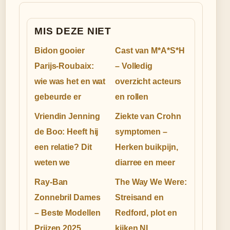
MIS DEZE NIET
Bidon gooier
Cast van M*A*S*H
Parijs-Roubaix:
– Volledig
wie was het en wat
overzicht acteurs
gebeurde er
en rollen
Vriendin Jenning
Ziekte van Crohn
de Boo: Heeft hij
symptomen –
een relatie? Dit
Herken buikpijn,
weten we
diarree en meer
Ray-Ban
The Way We Were:
Zonnebril Dames
Streisand en
– Beste Modellen
Redford, plot en
Prijzen 2025
kijken NL