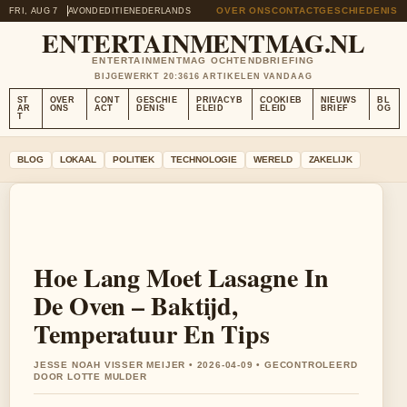
OVER ONS
CONTACT
GESCHIEDENIS
FRI, AUG 7
AVONDEDITIE
NEDERLANDS
ENTERTAINMENTMAG.NL
ENTERTAINMENTMAG OCHTENDBRIEFING
BIJGEWERKT 20:36
16 ARTIKELEN VANDAAG
ST
OVER
CONT
GESCHIE
PRIVACYB
COOKIEB
NIEUWS
BL
AR
ONS
ACT
DENIS
ELEID
ELEID
BRIEF
OG
T
BLOG
LOKAAL
POLITIEK
TECHNOLOGIE
WERELD
ZAKELIJK
Hoe Lang Moet Lasagne In
De Oven – Baktijd,
Temperatuur En Tips
JESSE NOAH VISSER MEIJER • 2026-04-09 • GECONTROLEERD
DOOR LOTTE MULDER