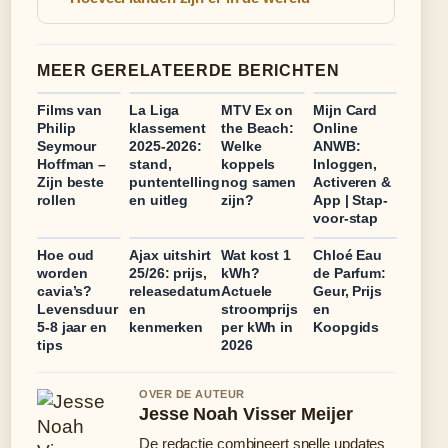
MEER GERELATEERDE BERICHTEN
Films van
La Liga
MTV Ex on
Mijn Card
Philip
klassement
the Beach:
Online
Seymour
2025-2026:
Welke
ANWB:
Hoffman –
stand,
koppels
Inloggen,
Zijn beste
puntentelling
nog samen
Activeren &
rollen
en uitleg
zijn?
App | Stap-
voor-stap
Hoe oud
Ajax uitshirt
Wat kost 1
Chloé Eau
worden
25/26: prijs,
kWh?
de Parfum:
cavia’s?
releasedatum
Actuele
Geur, Prijs
Levensduur
en
stroomprijs
en
5-8 jaar en
kenmerken
per kWh in
Koopgids
tips
2026
OVER DE AUTEUR
Jesse Noah Visser Meijer
De redactie combineert snelle updates