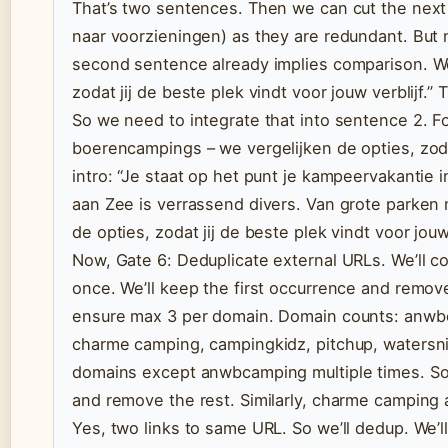
That’s two sentences. Then we can cut the next 
naar voorzieningen) as they are redundant. But
second sentence already implies comparison. We c
zodat jij de beste plek vindt voor jouw verblijf
So we need to integrate that into sentence 2. F
boerencampings – we vergelijken de opties, zodat
intro: “Je staat op het punt je kampeervakantie
aan Zee is verrassend divers. Van grote parken
de opties, zodat jij de beste plek vindt voor jou
Now, Gate 6: Deduplicate external URLs. We’ll co
once. We’ll keep the first occurrence and remove
ensure max 3 per domain. Domain counts: anwbc
charme camping, campingkidz, pitchup, watersn
domains except anwbcamping multiple times. So 
and remove the rest. Similarly, charme camping a
Yes, two links to same URL. So we’ll dedup. We’ll