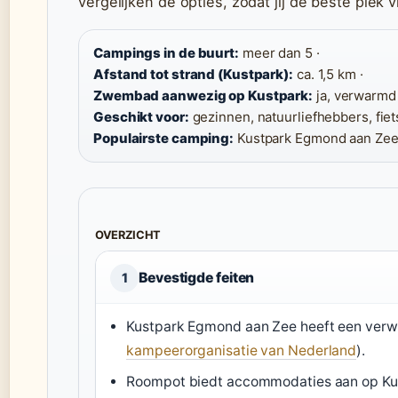
vergelijken de opties, zodat jij de beste plek vi
Campings in de buurt:
meer dan 5 ·
Afstand tot strand (Kustpark):
ca. 1,5 km ·
Zwembad aanwezig op Kustpark:
ja, verwarmd 
Geschikt voor:
gezinnen, natuurliefhebbers, fiet
Populairste camping:
Kustpark Egmond aan Zee 
OVERZICHT
Bevestigde feiten
1
Kustpark Egmond aan Zee heeft een ver
kampeerorganisatie van Nederland
).
Roompot biedt accommodaties aan op Ku