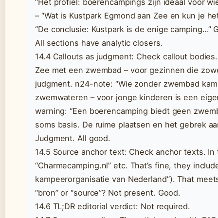
“Het profiel: boerencampings zijn ideaal voor w
– “Wat is Kustpark Egmond aan Zee en kun je h
“De conclusie: Kustpark is de enige camping…” 
All sections have analytic closers.
14.4 Callouts as judgment: Check callout bodies
Zee met een zwembad – voor gezinnen die zowel s
judgment. n24-note: “Wie zonder zwembad kampe
zwemwateren – voor jonge kinderen is een eige
warning: “Een boerencamping biedt geen zwemba
soms basis. De ruime plaatsen en het gebrek aan
Judgment. All good.
14.5 Source anchor text: Check anchor texts. In
“Charmecamping.nl” etc. That’s fine, they includ
kampeerorganisatie van Nederland”). That meet
“bron” or “source”? Not present. Good.
14.6 TL;DR editorial verdict: Not required.