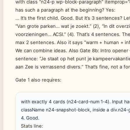
with class “n24-p wp-block-paragraph” itemprop=”
has such a paragraph at the beginning? Yes:
… It’s the first child. Good. But it’s 3 sentences? L
“Van grote parken… wat je zoekt.” (2), “In dit overzi
voorzieningen… ACSI.” (4). That’s 4 sentences. Th
max 2 sentences. Also it says “warm + human + inf
We can combine ideas. Also Gate 8b: Intro opener –
sentence: “Je staat op het punt je kampeervakant
aan Zee is verrassend divers.” That’s fine, not a 
Gate 1 also requires:
with exactly 4 cards (n24-card-num 1-4). Input has
className n24-snapshot-block, inside a div.n24-gr
4. Good.
Stats line: