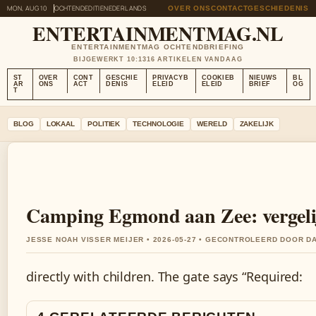
MON, AUG 10
OCHTENDEDITIE
NEDERLANDS
OVER ONS
CONTACT
GESCHIEDENIS
ENTERTAINMENTMAG.NL
ENTERTAINMENTMAG OCHTENDBRIEFING
BIJGEWERKT 10:13
16 ARTIKELEN VANDAAG
ST
OVER
CONT
GESCHIE
PRIVACYB
COOKIEB
NIEUWS
BL
AR
ONS
ACT
DENIS
ELEID
ELEID
BRIEF
OG
T
BLOG
LOKAAL
POLITIEK
TECHNOLOGIE
WERELD
ZAKELIJK
Camping Egmond aan Zee: vergelij
JESSE NOAH VISSER MEIJER • 2026-05-27 • GECONTROLEERD DOOR D
directly with children. The gate says “Required: