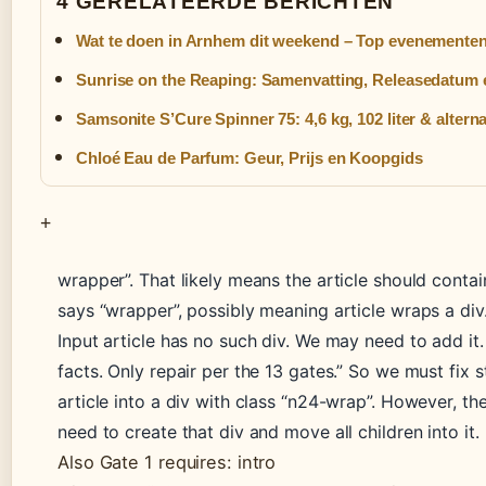
4 GERELATEERDE BERICHTEN
Wat te doen in Arnhem dit weekend – Top evenementen en
Sunrise on the Reaping: Samenvatting, Releasedatum 
Samsonite S’Cure Spinner 75: 4,6 kg, 102 liter & altern
Chloé Eau de Parfum: Geur, Prijs en Koopgids
+
wrapper”. That likely means the article should contain
says “wrapper”, possibly meaning article wraps a div
Input article has no such div. We may need to add it.
facts. Only repair per the 13 gates.” So we must fix s
article into a div with class “n24-wrap”. However, the
need to create that div and move all children into it.
Also Gate 1 requires: intro