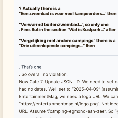
? Actually there is a
“Een zwembad is voor veel kampeerders…” then
“Verwarmd buitenzwembad…”, so only one
. Fine. But in the section “Wat is Kustpark…” after
“Vergelijking met andere campings” there is a
“Drie uiteenlopende campings…” then
. That’s one
. So overall no violation.
Now Gate 7: Update JSON-LD. We need to set da
had no dates. We’ll set to “2025-04-09” (assumin
EntertainmentMag, we need a logo URL. We can 
“https://entertainmentmag.nl/logo.png”. Not ide
URL. Assume “/camping-egmond-aan-zee”. So “@