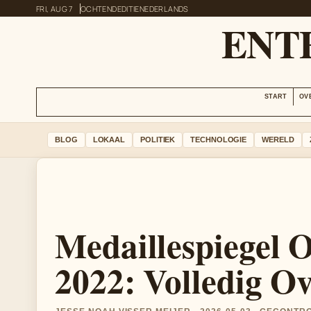
FRI, AUG 7
OCHTENDEDITIE
NEDERLANDS
ENT
START
OV
BLOG
LOKAAL
POLITIEK
TECHNOLOGIE
WERELD
Medaillespiegel 
2022: Volledig Ov