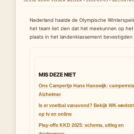
JESSE NOAH VISSER MEIJER • 2026-05-03 • GECONT
Nederland haalde de Olympische Winterspelen
het team liet zien dat het meekunnen op het
plaats in het landenklassement bevestigden N
MIS DEZE NIET
Ons Campertje Hans Hanswijk: camperreis
Alzheimer
Is er voetbal vanavond? Bekijk WK-wedstr
op tv en online
Play-offs KKD 2025: schema, uitleg en
deelnemers