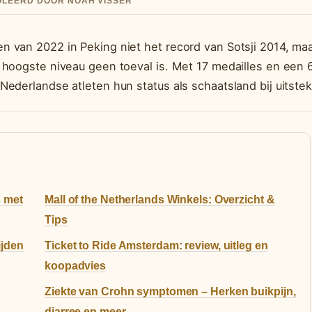
ROLEERD DOOR NOAH VISSER
 van 2022 in Peking niet het record van Sotsji 2014, ma
 hoogste niveau geen toeval is. Met 17 medailles en een 
ederlandse atleten hun status als schaatsland bij uitstek
 met
Mall of the Netherlands Winkels: Overzicht &
Tips
ijden
Ticket to Ride Amsterdam: review, uitleg en
koopadvies
Ziekte van Crohn symptomen – Herken buikpijn,
diarree en meer