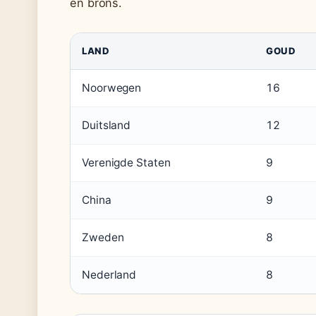
en brons.
LAND
GOUD
Noorwegen
16
Duitsland
12
Verenigde Staten
9
China
9
Zweden
8
Nederland
8