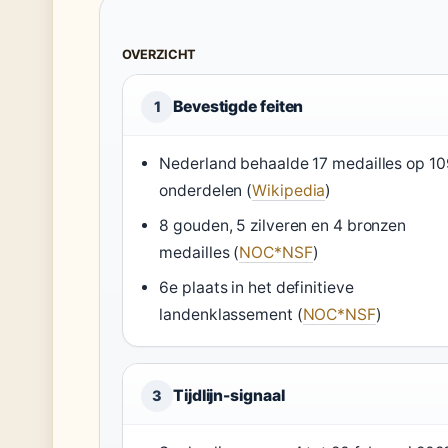
OVERZICHT
Bevestigde feiten
1
Nederland behaalde 17 medailles op 10
onderdelen (
Wikipedia
)
8 gouden, 5 zilveren en 4 bronzen
medailles (
NOC*NSF
)
6e plaats in het definitieve
landenklassement (
NOC*NSF
)
Tijdlijn-signaal
3