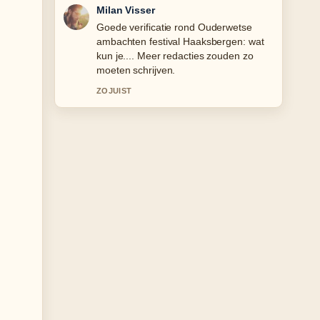
Nina Meijer
Sterke duiding rond Bidon gooier Parijs-
Roubaix: wie was het en.... Dit is de
duidelijkste samenvatting die ik
vandaag heb gezien.
3 MIN GELEDEN