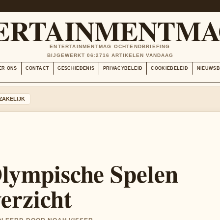
ERTAINMENTMA
ENTERTAINMENTMAG OCHTENDBRIEFING
BIJGEWERKT 06:27
16 ARTIKELEN VANDAAG
ER ONS
CONTACT
GESCHIEDENIS
PRIVACYBELEID
COOKIEBELEID
NIEUWSB
ZAKELIJK
Olympische Spelen
erzicht