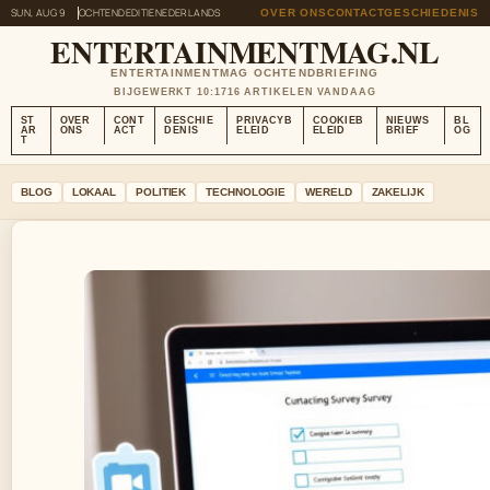
SUN, AUG 9
OCHTENDEDITIE
NEDERLANDS
OVER ONS
CONTACT
GESCHIEDENIS
ENTERTAINMENTMAG.NL
ENTERTAINMENTMAG OCHTENDBRIEFING
BIJGEWERKT 10:17
16 ARTIKELEN VANDAAG
ST
OVER
CONT
GESCHIE
PRIVACYB
COOKIEB
NIEUWS
BL
AR
ONS
ACT
DENIS
ELEID
ELEID
BRIEF
OG
T
BLOG
LOKAAL
POLITIEK
TECHNOLOGIE
WERELD
ZAKELIJK