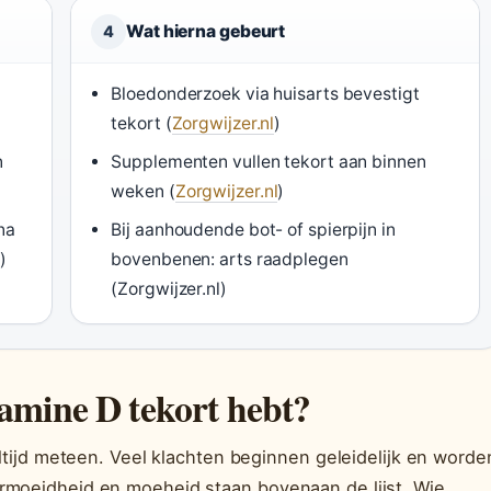
Wat hierna gebeurt
4
Bloedonderzoek via huisarts bevestigt
tekort (
Zorgwijzer.nl
)
n
Supplementen vullen tekort aan binnen
weken (
Zorgwijzer.nl
)
na
Bij aanhoudende bot- of spierpijn in
)
bovenbenen: arts raadplegen
(Zorgwijzer.nl)
tamine D tekort hebt?
altijd meteen. Veel klachten beginnen geleidelijk en worde
rmoeidheid en moeheid staan bovenaan de lijst. Wie