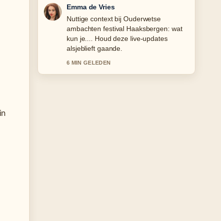
Noah Jansen
De berichtgeving over Bidon gooier
Parijs-Roubaix: wie was het en... voelt
solide en goed te volgen.
8 MIN GELEDEN
in