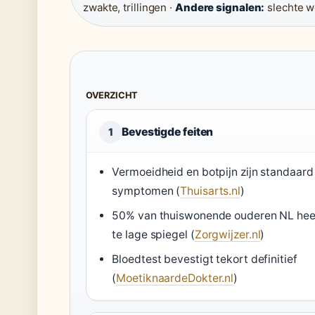
zwakte, trillingen ·
Andere signalen:
slechte w
OVERZICHT
Bevestigde feiten
1
Vermoeidheid en botpijn zijn standaard
symptomen (
Thuisarts.nl
)
50% van thuiswonende ouderen NL hee
te lage spiegel (
Zorgwijzer.nl
)
Bloedtest bevestigt tekort definitief
(
MoetiknaardeDokter.nl
)