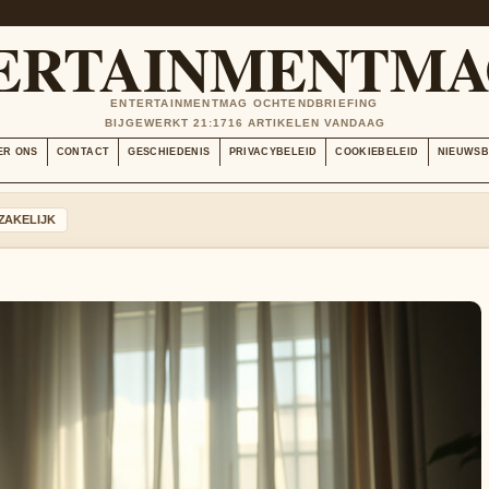
ERTAINMENTMA
ENTERTAINMENTMAG OCHTENDBRIEFING
BIJGEWERKT 21:17
16 ARTIKELEN VANDAAG
ER ONS
CONTACT
GESCHIEDENIS
PRIVACYBELEID
COOKIEBELEID
NIEUWSB
ZAKELIJK