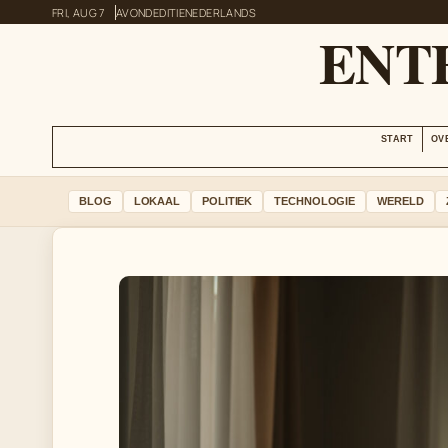
FRI, AUG 7
AVONDEDITIE
NEDERLANDS
ENT
START
OV
BLOG
LOKAAL
POLITIEK
TECHNOLOGIE
WERELD