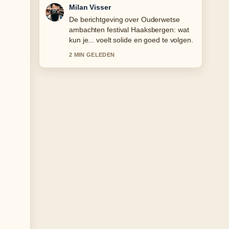
Nina Meijer
Goede verificatie rond Bidon gooier
Parijs-Roubaix: wie was het en.... Meer
redacties zouden zo moeten schrijven.
4 MIN GELEDEN