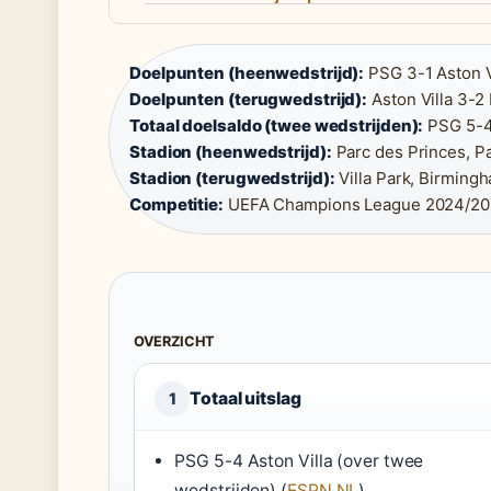
Doelpunten (heenwedstrijd):
PSG 3-1 Aston Vi
Doelpunten (terugwedstrijd):
Aston Villa 3-2
Totaal doelsaldo (twee wedstrijden):
PSG 5-4 
Stadion (heenwedstrijd):
Parc des Princes, Par
Stadion (terugwedstrijd):
Villa Park, Birmingh
Competitie:
UEFA Champions League 2024/20
OVERZICHT
Totaal uitslag
1
PSG 5-4 Aston Villa (over twee
wedstrijden) (
ESPN NL
)