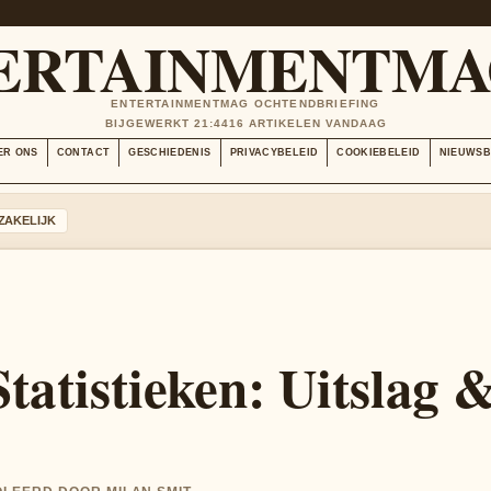
ERTAINMENTMA
ENTERTAINMENTMAG OCHTENDBRIEFING
BIJGEWERKT 21:44
16 ARTIKELEN VANDAAG
ER ONS
CONTACT
GESCHIEDENIS
PRIVACYBELEID
COOKIEBELEID
NIEUWSB
ZAKELIJK
tatistieken: Uitslag 