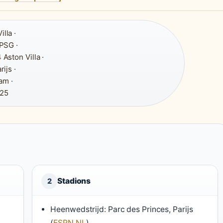
lla ·
 PSG ·
Aston Villa ·
ijs ·
am ·
25
Stadions
2
Heenwedstrijd: Parc des Princes, Parijs
(
ESPN NL
)