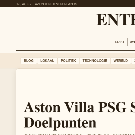
FRI, AUG 7
AVONDEDITIE
NEDERLANDS
ENT
START
OV
BLOG
LOKAAL
POLITIEK
TECHNOLOGIE
WERELD
Aston Villa PSG S
Doelpunten